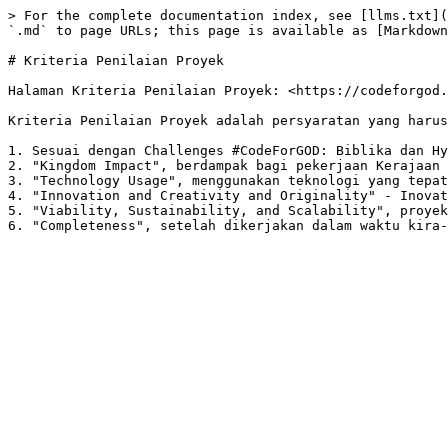
> For the complete documentation index, see [llms.txt](
`.md` to page URLs; this page is available as [Markdown
# Kriteria Penilaian Proyek

Halaman Kriteria Penilaian Proyek: <https://codeforgod.
Kriteria Penilaian Proyek adalah persyaratan yang harus
1. Sesuai dengan Challenges #CodeForGOD: Biblika dan Hy
2. "Kingdom Impact", berdampak bagi pekerjaan Kerajaan 
3. "Technology Usage", menggunakan teknologi yang tepat
4. "Innovation and Creativity and Originality" - Inovat
5. "Viability, Sustainability, and Scalability", proyek